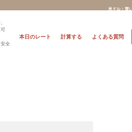
米ドル：買い160.28円/売り156.0
所。
換可
本日のレート
計算する
よくある質問
・安全