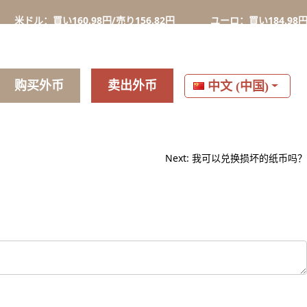
ドル：買い160.98円/売り156.82円
ユーロ：買い184.98円/売り1
购买外币
卖出外币
中文 (中国)
Next:
我可以兑换损坏的纸币吗？