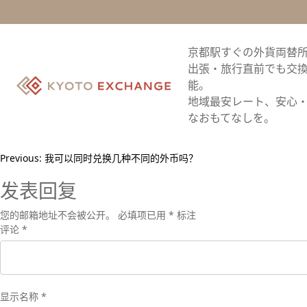
是否可以兑换网站或商店
京都駅すぐの外貨両替
我们无法兑换任何未在我们网站或商店中列出的货币。
出張・旅行直前でも交
能。
地域最安レート、安心
なおもてなしを。
文
Previous:
我可以同时兑换几种不同的外币吗？
章
发表回复
导
您的邮箱地址不会被公开。
必填项已用
*
标注
评论
*
航
显示名称
*