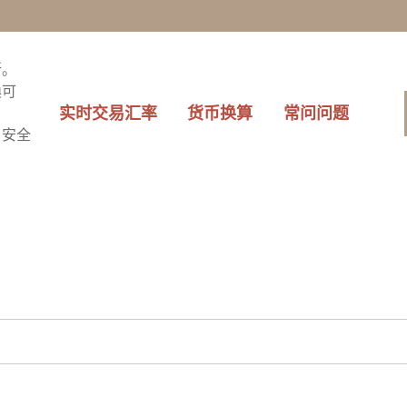
中未提及的外币？
米
所。
換可
实时交易汇率
货币换算
常问问题
・安全